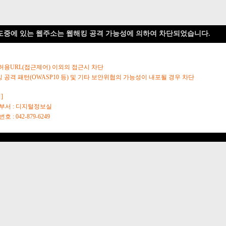
도중에 있는 웹주소는 웹해킹 공격 가능성에 의하여 차단되었습니다.
 허용URL(접근제어) 이외의 접근시 차단
킹 공격 패턴(OWASP10 등) 및 기타 보안위협의 가능성이 내포될 경우 차단
]
당부서 : 디지털정보실
호 : 042-879-6249