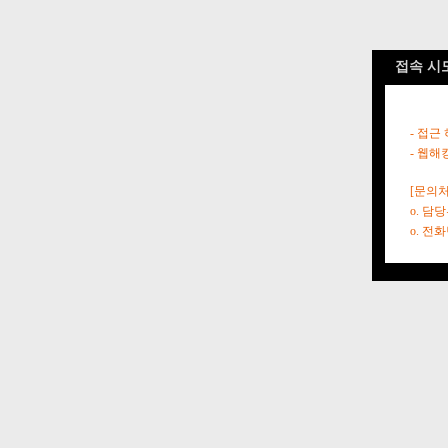
접속 시
- 접근
- 웹해
[문의처
o. 담
o. 전화번