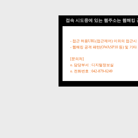
접속 시도중에 있는 웹주소는 웹해킹 
- 접근 허용URL(접근제어) 이외의 접근시
- 웹해킹 공격 패턴(OWASP10 등) 및
[문의처]
o. 담당부서 : 디지털정보실
o. 전화번호 : 042-879-6249