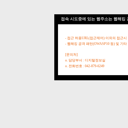
접속 시도중에 있는 웹주소는 웹해킹 
- 접근 허용URL(접근제어) 이외의 접근시
- 웹해킹 공격 패턴(OWASP10 등) 및
[문의처]
o. 담당부서 : 디지털정보실
o. 전화번호 : 042-879-6249