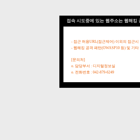
접속 시도중에 있는 웹주소는 웹해킹 
- 접근 허용URL(접근제어) 이외의 접근시
- 웹해킹 공격 패턴(OWASP10 등) 및
[문의처]
o. 담당부서 : 디지털정보실
o. 전화번호 : 042-879-6249