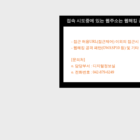
접속 시도중에 있는 웹주소는 웹해킹 
- 접근 허용URL(접근제어) 이외의 접근시
- 웹해킹 공격 패턴(OWASP10 등) 및
[문의처]
o. 담당부서 : 디지털정보실
o. 전화번호 : 042-879-6249