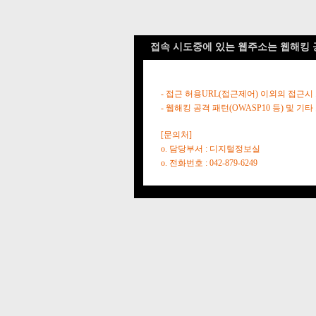
접속 시도중에 있는 웹주소는 웹해킹 
- 접근 허용URL(접근제어) 이외의 접근시
- 웹해킹 공격 패턴(OWASP10 등) 및
[문의처]
o. 담당부서 : 디지털정보실
o. 전화번호 : 042-879-6249