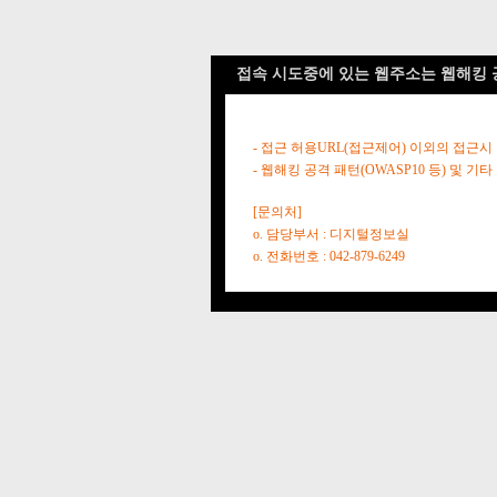
접속 시도중에 있는 웹주소는 웹해킹 
- 접근 허용URL(접근제어) 이외의 접근시
- 웹해킹 공격 패턴(OWASP10 등) 및
[문의처]
o. 담당부서 : 디지털정보실
o. 전화번호 : 042-879-6249