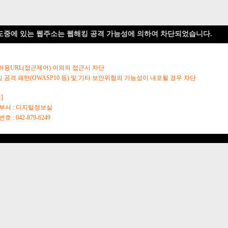
도중에 있는 웹주소는 웹해킹 공격 가능성에 의하여 차단되었습니다.
 허용URL(접근제어) 이외의 접근시 차단
킹 공격 패턴(OWASP10 등) 및 기타 보안위협의 가능성이 내포될 경우 차단
]
당부서 : 디지털정보실
호 : 042-879-6249