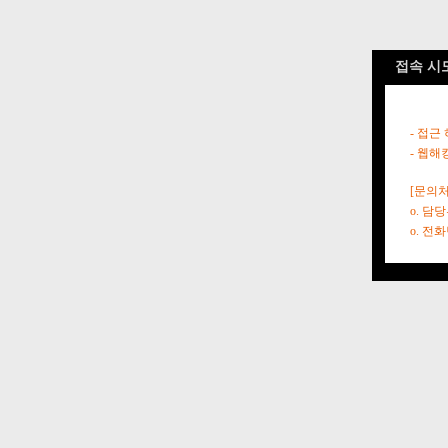
접속 시
- 접근
- 웹해
[문의처
o. 담
o. 전화번