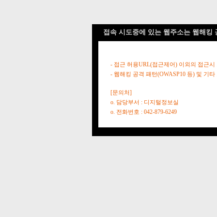
접속 시도중에 있는 웹주소는 웹해킹 
- 접근 허용URL(접근제어) 이외의 접근시
- 웹해킹 공격 패턴(OWASP10 등) 및
[문의처]
o. 담당부서 : 디지털정보실
o. 전화번호 : 042-879-6249