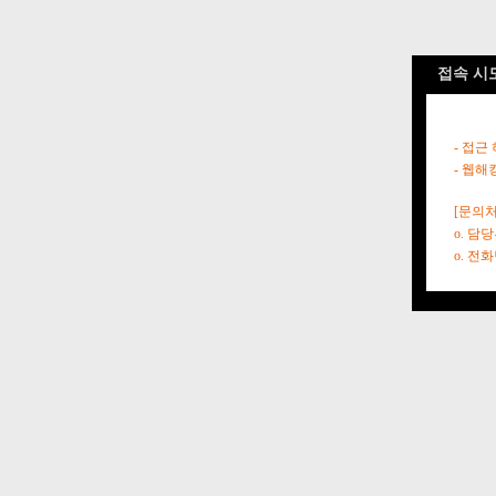
접속 시
- 접근
- 웹해
[문의처
o. 담
o. 전화번