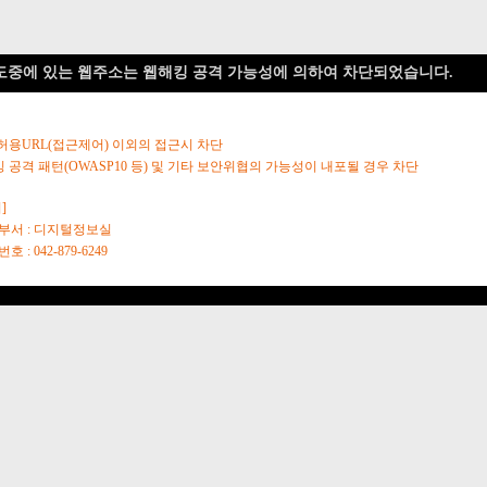
도중에 있는 웹주소는 웹해킹 공격 가능성에 의하여 차단되었습니다.
 허용URL(접근제어) 이외의 접근시 차단
킹 공격 패턴(OWASP10 등) 및 기타 보안위협의 가능성이 내포될 경우 차단
]
당부서 : 디지털정보실
호 : 042-879-6249