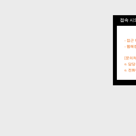
접속 시
- 접근
- 웹해
[문의처
o. 담
o. 전화번