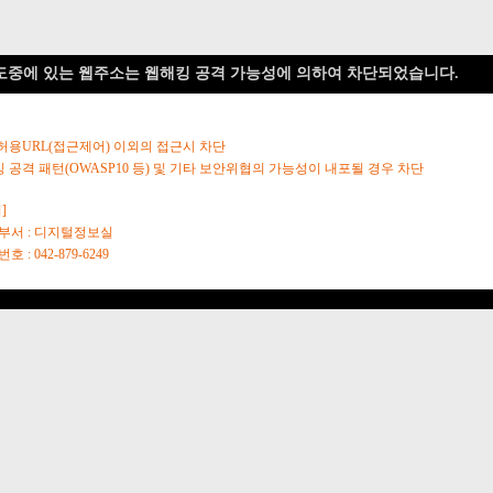
도중에 있는 웹주소는 웹해킹 공격 가능성에 의하여 차단되었습니다.
 허용URL(접근제어) 이외의 접근시 차단
킹 공격 패턴(OWASP10 등) 및 기타 보안위협의 가능성이 내포될 경우 차단
]
당부서 : 디지털정보실
호 : 042-879-6249