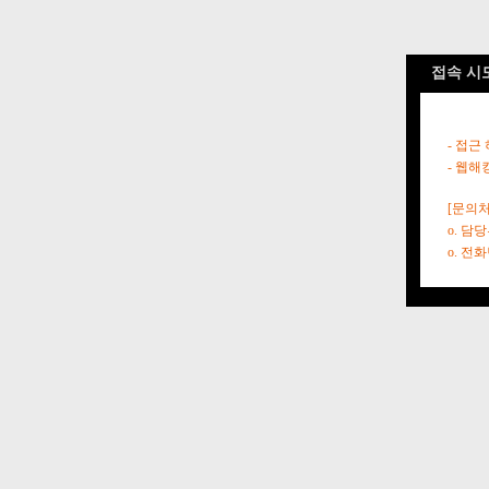
접속 시
- 접근
- 웹해
[문의처
o. 담
o. 전화번