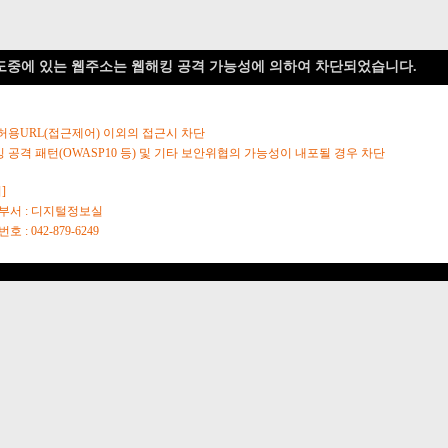
도중에 있는 웹주소는 웹해킹 공격 가능성에 의하여 차단되었습니다.
 허용URL(접근제어) 이외의 접근시 차단
킹 공격 패턴(OWASP10 등) 및 기타 보안위협의 가능성이 내포될 경우 차단
]
당부서 : 디지털정보실
호 : 042-879-6249