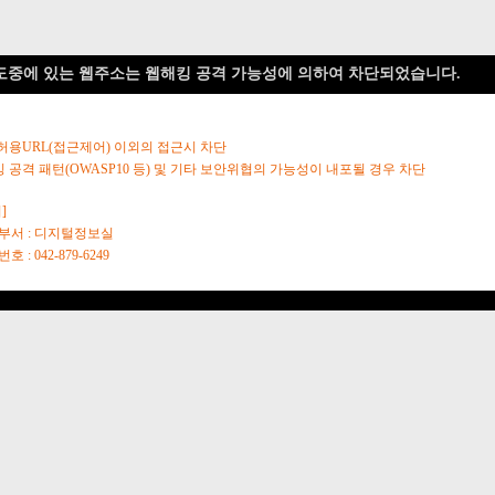
도중에 있는 웹주소는 웹해킹 공격 가능성에 의하여 차단되었습니다.
 허용URL(접근제어) 이외의 접근시 차단
킹 공격 패턴(OWASP10 등) 및 기타 보안위협의 가능성이 내포될 경우 차단
]
당부서 : 디지털정보실
호 : 042-879-6249