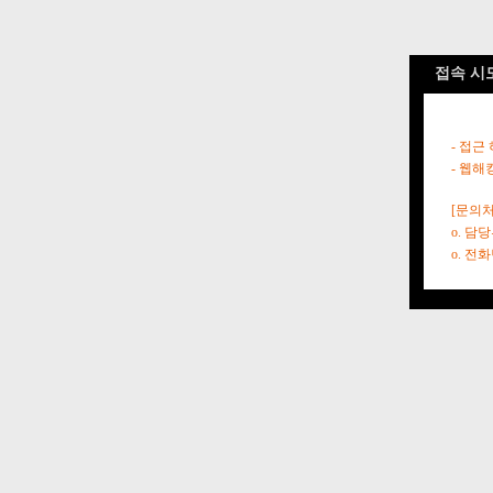
접속 시
- 접근
- 웹해
[문의처
o. 담
o. 전화번