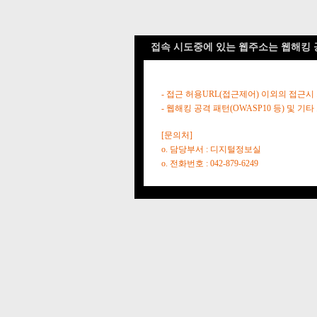
접속 시도중에 있는 웹주소는 웹해킹 
- 접근 허용URL(접근제어) 이외의 접근시
- 웹해킹 공격 패턴(OWASP10 등) 및
[문의처]
o. 담당부서 : 디지털정보실
o. 전화번호 : 042-879-6249