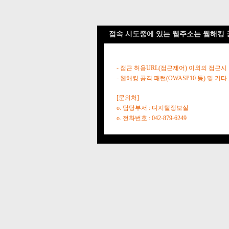
접속 시도중에 있는 웹주소는 웹해킹 
- 접근 허용URL(접근제어) 이외의 접근시
- 웹해킹 공격 패턴(OWASP10 등) 및
[문의처]
o. 담당부서 : 디지털정보실
o. 전화번호 : 042-879-6249