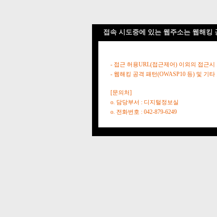
접속 시도중에 있는 웹주소는 웹해킹 
- 접근 허용URL(접근제어) 이외의 접근시
- 웹해킹 공격 패턴(OWASP10 등) 및
[문의처]
o. 담당부서 : 디지털정보실
o. 전화번호 : 042-879-6249