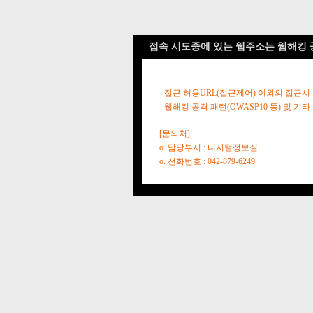
접속 시도중에 있는 웹주소는 웹해킹 
- 접근 허용URL(접근제어) 이외의 접근시
- 웹해킹 공격 패턴(OWASP10 등) 및
[문의처]
o. 담당부서 : 디지털정보실
o. 전화번호 : 042-879-6249