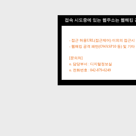
접속 시도중에 있는 웹주소는 웹해킹 
- 접근 허용URL(접근제어) 이외의 접근시
- 웹해킹 공격 패턴(OWASP10 등) 및
[문의처]
o. 담당부서 : 디지털정보실
o. 전화번호 : 042-879-6249