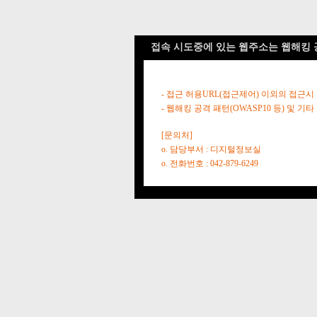
접속 시도중에 있는 웹주소는 웹해킹 
- 접근 허용URL(접근제어) 이외의 접근시
- 웹해킹 공격 패턴(OWASP10 등) 및
[문의처]
o. 담당부서 : 디지털정보실
o. 전화번호 : 042-879-6249