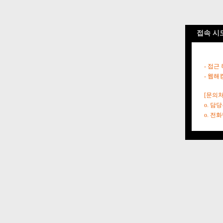
접속 시
- 접근
- 웹해
[문의처
o. 담
o. 전화번