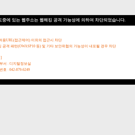
도중에 있는 웹주소는 웹해킹 공격 가능성에 의하여 차단되었습니다.
 허용URL(접근제어) 이외의 접근시 차단
킹 공격 패턴(OWASP10 등) 및 기타 보안위협의 가능성이 내포될 경우 차단
]
당부서 : 디지털정보실
호 : 042-879-6249