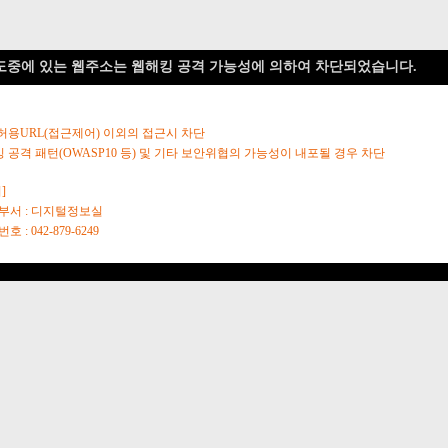
도중에 있는 웹주소는 웹해킹 공격 가능성에 의하여 차단되었습니다.
 허용URL(접근제어) 이외의 접근시 차단
킹 공격 패턴(OWASP10 등) 및 기타 보안위협의 가능성이 내포될 경우 차단
]
당부서 : 디지털정보실
호 : 042-879-6249