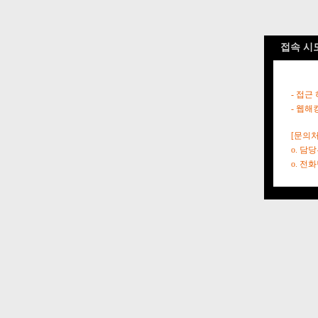
접속 시
- 접근
- 웹해
[문의처
o. 담
o. 전화번