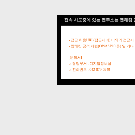
접속 시도중에 있는 웹주소는 웹해킹 
- 접근 허용URL(접근제어) 이외의 접근시
- 웹해킹 공격 패턴(OWASP10 등) 및
[문의처]
o. 담당부서 : 디지털정보실
o. 전화번호 : 042-879-6249