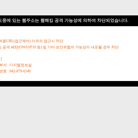
도중에 있는 웹주소는 웹해킹 공격 가능성에 의하여 차단되었습니다.
 허용URL(접근제어) 이외의 접근시 차단
킹 공격 패턴(OWASP10 등) 및 기타 보안위협의 가능성이 내포될 경우 차단
]
당부서 : 디지털정보실
호 : 042-879-6249