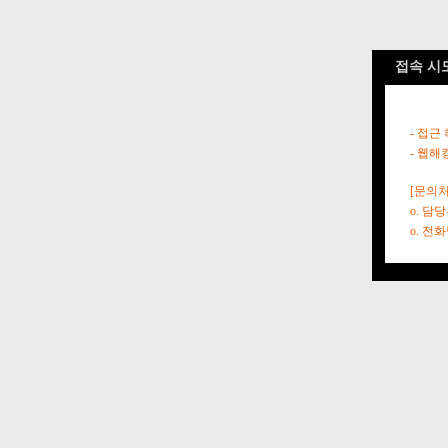
접속 시
- 접근
- 웹해
[문의처
o. 담
o. 전화번