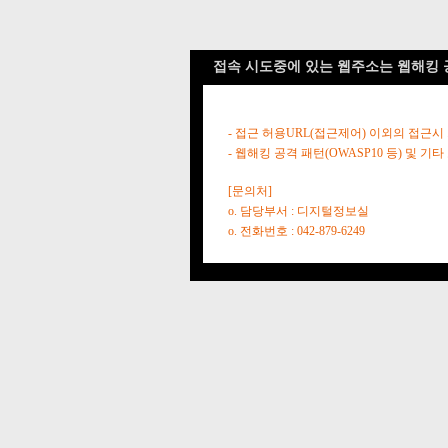
접속 시도중에 있는 웹주소는 웹해킹 
- 접근 허용URL(접근제어) 이외의 접근시
- 웹해킹 공격 패턴(OWASP10 등) 및
[문의처]
o. 담당부서 : 디지털정보실
o. 전화번호 : 042-879-6249