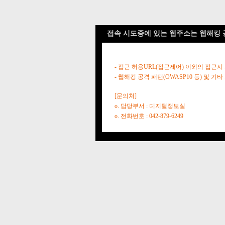
접속 시도중에 있는 웹주소는 웹해킹 
- 접근 허용URL(접근제어) 이외의 접근시
- 웹해킹 공격 패턴(OWASP10 등) 및
[문의처]
o. 담당부서 : 디지털정보실
o. 전화번호 : 042-879-6249