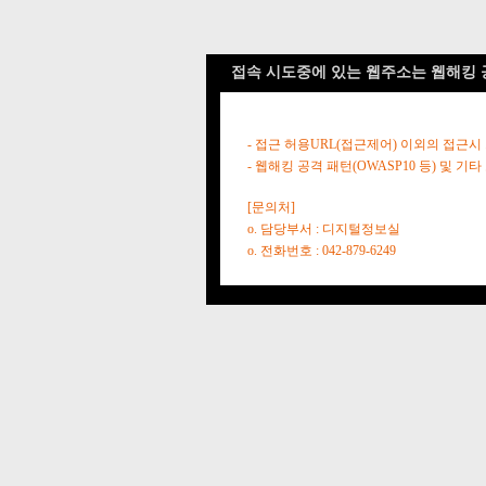
접속 시도중에 있는 웹주소는 웹해킹 
- 접근 허용URL(접근제어) 이외의 접근시
- 웹해킹 공격 패턴(OWASP10 등) 및
[문의처]
o. 담당부서 : 디지털정보실
o. 전화번호 : 042-879-6249