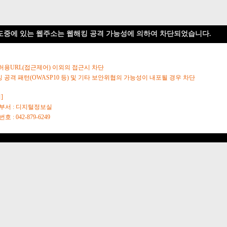
도중에 있는 웹주소는 웹해킹 공격 가능성에 의하여 차단되었습니다.
 허용URL(접근제어) 이외의 접근시 차단
킹 공격 패턴(OWASP10 등) 및 기타 보안위협의 가능성이 내포될 경우 차단
]
당부서 : 디지털정보실
호 : 042-879-6249