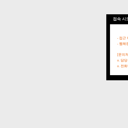
접속 시
- 접근
- 웹해
[문의처
o. 담
o. 전화번