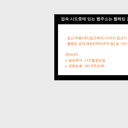
접속 시도중에 있는 웹주소는 웹해킹 
- 접근 허용URL(접근제어) 이외의 접근시
- 웹해킹 공격 패턴(OWASP10 등) 및
[문의처]
o. 담당부서 : 디지털정보실
o. 전화번호 : 042-879-6249