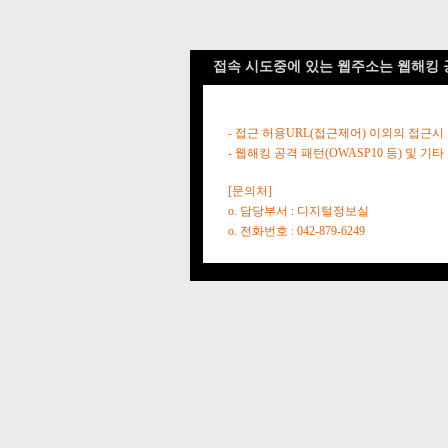
접속 시도중에 있는 웹주소는 웹해킹 
- 접근 허용URL(접근제어) 이외의 접근시
- 웹해킹 공격 패턴(OWASP10 등) 및
[문의처]
o. 담당부서 : 디지털정보실
o. 전화번호 : 042-879-6249