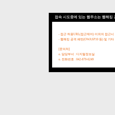
접속 시도중에 있는 웹주소는 웹해킹 
- 접근 허용URL(접근제어) 이외의 접근시
- 웹해킹 공격 패턴(OWASP10 등) 및
[문의처]
o. 담당부서 : 디지털정보실
o. 전화번호 : 042-879-6249