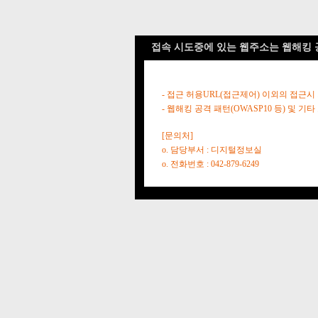
접속 시도중에 있는 웹주소는 웹해킹 
- 접근 허용URL(접근제어) 이외의 접근시
- 웹해킹 공격 패턴(OWASP10 등) 및
[문의처]
o. 담당부서 : 디지털정보실
o. 전화번호 : 042-879-6249