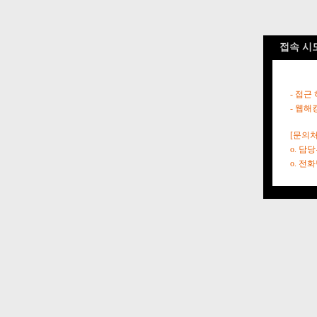
접속 시
- 접근
- 웹해
[문의처
o. 담
o. 전화번