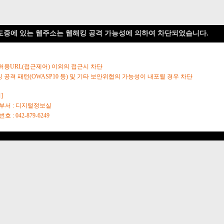
도중에 있는 웹주소는 웹해킹 공격 가능성에 의하여 차단되었습니다.
 허용URL(접근제어) 이외의 접근시 차단
킹 공격 패턴(OWASP10 등) 및 기타 보안위협의 가능성이 내포될 경우 차단
]
당부서 : 디지털정보실
호 : 042-879-6249