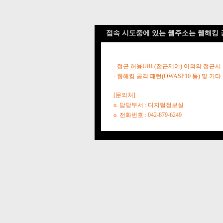
접속 시도중에 있는 웹주소는 웹해킹 
- 접근 허용URL(접근제어) 이외의 접근시
- 웹해킹 공격 패턴(OWASP10 등) 및
[문의처]
o. 담당부서 : 디지털정보실
o. 전화번호 : 042-879-6249