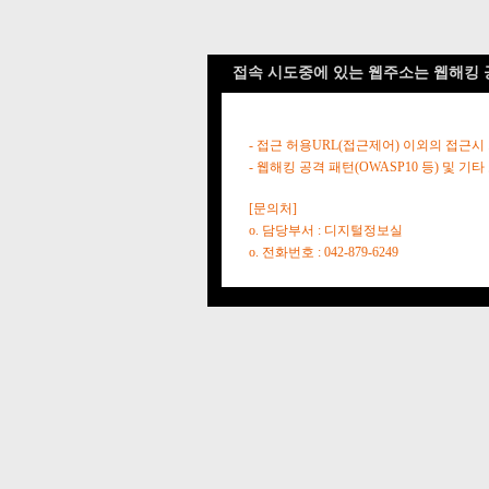
접속 시도중에 있는 웹주소는 웹해킹 
- 접근 허용URL(접근제어) 이외의 접근시
- 웹해킹 공격 패턴(OWASP10 등) 및
[문의처]
o. 담당부서 : 디지털정보실
o. 전화번호 : 042-879-6249