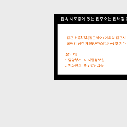
접속 시도중에 있는 웹주소는 웹해킹 
- 접근 허용URL(접근제어) 이외의 접근시
- 웹해킹 공격 패턴(OWASP10 등) 및
[문의처]
o. 담당부서 : 디지털정보실
o. 전화번호 : 042-879-6249