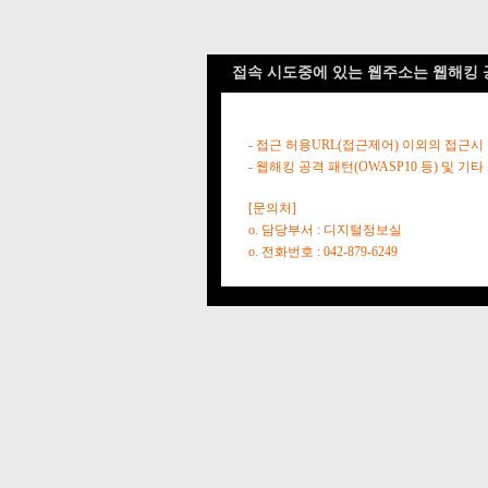
접속 시도중에 있는 웹주소는 웹해킹 
- 접근 허용URL(접근제어) 이외의 접근시
- 웹해킹 공격 패턴(OWASP10 등) 및
[문의처]
o. 담당부서 : 디지털정보실
o. 전화번호 : 042-879-6249