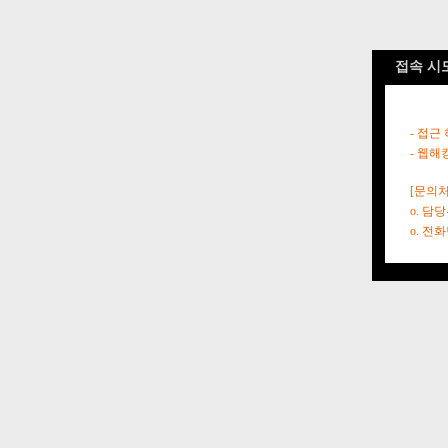
접속 시
- 접근
- 웹해
[문의처
o. 담
o. 전화번