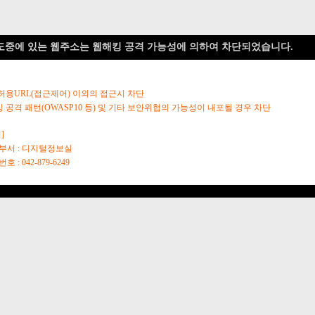
도중에 있는 웹주소는 웹해킹 공격 가능성에 의하여 차단되었습니다.
 허용URL(접근제어) 이외의 접근시 차단
킹 공격 패턴(OWASP10 등) 및 기타 보안위협의 가능성이 내포될 경우 차단
]
당부서 : 디지털정보실
호 : 042-879-6249