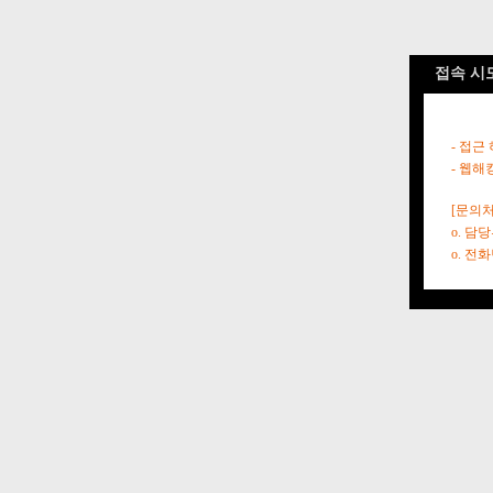
접속 시
- 접근
- 웹해
[문의처
o. 담
o. 전화번