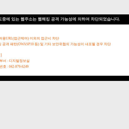
도중에 있는 웹주소는 웹해킹 공격 가능성에 의하여 차단되었습니다.
 허용URL(접근제어) 이외의 접근시 차단
킹 공격 패턴(OWASP10 등) 및 기타 보안위협의 가능성이 내포될 경우 차단
]
당부서 : 디지털정보실
호 : 042-879-6249