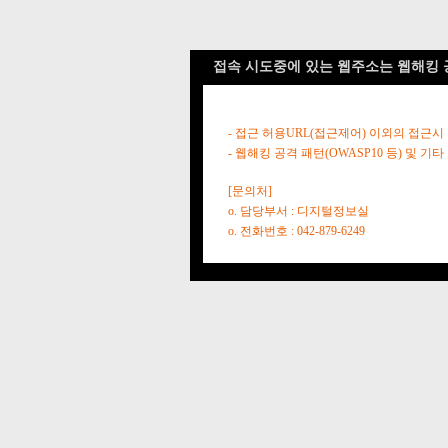
접속 시도중에 있는 웹주소는 웹해킹 
- 접근 허용URL(접근제어) 이외의 접근시
- 웹해킹 공격 패턴(OWASP10 등) 및
[문의처]
o. 담당부서 : 디지털정보실
o. 전화번호 : 042-879-6249