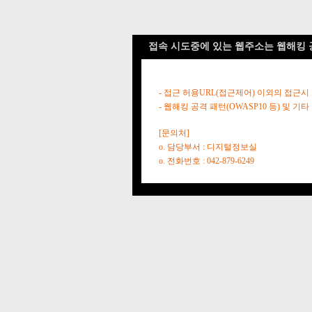
접속 시도중에 있는 웹주소는 웹해킹 
- 접근 허용URL(접근제어) 이외의 접근시
- 웹해킹 공격 패턴(OWASP10 등) 및
[문의처]
o. 담당부서 : 디지털정보실
o. 전화번호 : 042-879-6249