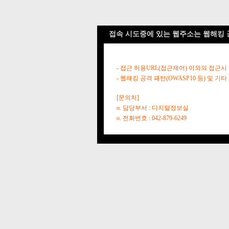
접속 시도중에 있는 웹주소는 웹해킹 
- 접근 허용URL(접근제어) 이외의 접근시
- 웹해킹 공격 패턴(OWASP10 등) 및
[문의처]
o. 담당부서 : 디지털정보실
o. 전화번호 : 042-879-6249