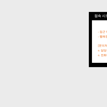
접속 시
- 접근
- 웹해
[문의처
o. 담
o. 전화번