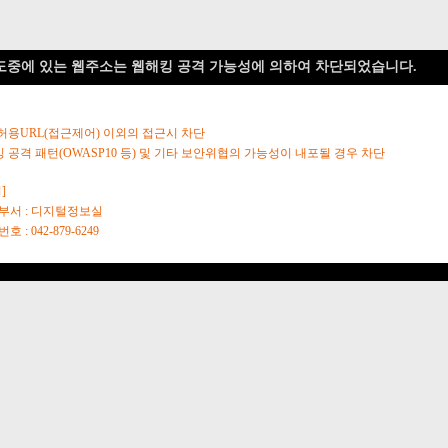
도중에 있는 웹주소는 웹해킹 공격 가능성에 의하여 차단되었습니다.
 허용URL(접근제어) 이외의 접근시 차단
킹 공격 패턴(OWASP10 등) 및 기타 보안위협의 가능성이 내포될 경우 차단
]
당부서 : 디지털정보실
호 : 042-879-6249