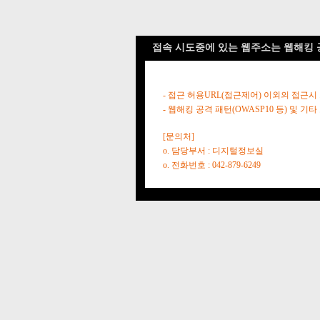
접속 시도중에 있는 웹주소는 웹해킹 
- 접근 허용URL(접근제어) 이외의 접근시
- 웹해킹 공격 패턴(OWASP10 등) 및
[문의처]
o. 담당부서 : 디지털정보실
o. 전화번호 : 042-879-6249