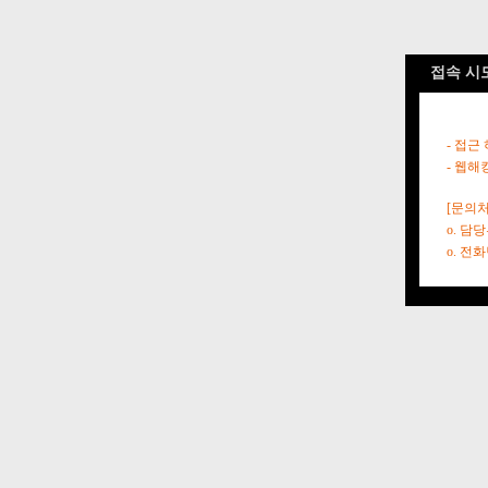
접속 시
- 접근
- 웹해
[문의처
o. 담
o. 전화번