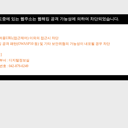
도중에 있는 웹주소는 웹해킹 공격 가능성에 의하여 차단되었습니다.
 허용URL(접근제어) 이외의 접근시 차단
킹 공격 패턴(OWASP10 등) 및 기타 보안위협의 가능성이 내포될 경우 차단
]
당부서 : 디지털정보실
호 : 042-879-6249