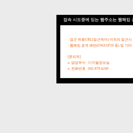
접속 시도중에 있는 웹주소는 웹해킹 
- 접근 허용URL(접근제어) 이외의 접근시
- 웹해킹 공격 패턴(OWASP10 등) 및
[문의처]
o. 담당부서 : 디지털정보실
o. 전화번호 : 042-879-6249