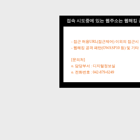
접속 시도중에 있는 웹주소는 웹해킹 
- 접근 허용URL(접근제어) 이외의 접근시
- 웹해킹 공격 패턴(OWASP10 등) 및
[문의처]
o. 담당부서 : 디지털정보실
o. 전화번호 : 042-879-6249