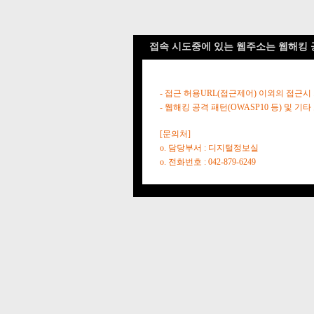
접속 시도중에 있는 웹주소는 웹해킹 
- 접근 허용URL(접근제어) 이외의 접근시
- 웹해킹 공격 패턴(OWASP10 등) 및
[문의처]
o. 담당부서 : 디지털정보실
o. 전화번호 : 042-879-6249