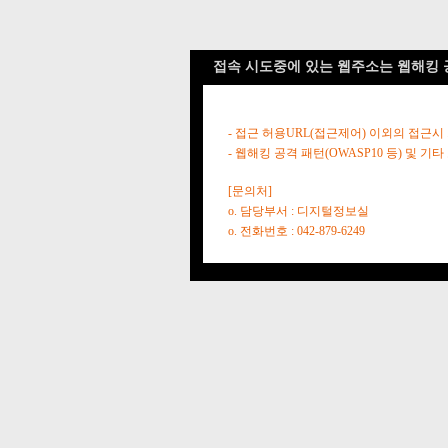
접속 시도중에 있는 웹주소는 웹해킹 
- 접근 허용URL(접근제어) 이외의 접근시
- 웹해킹 공격 패턴(OWASP10 등) 및
[문의처]
o. 담당부서 : 디지털정보실
o. 전화번호 : 042-879-6249