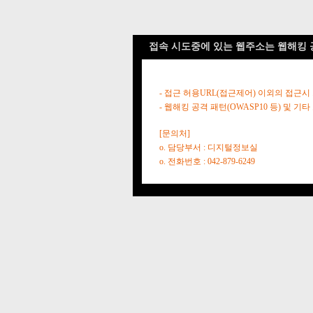
접속 시도중에 있는 웹주소는 웹해킹 
- 접근 허용URL(접근제어) 이외의 접근시
- 웹해킹 공격 패턴(OWASP10 등) 및
[문의처]
o. 담당부서 : 디지털정보실
o. 전화번호 : 042-879-6249