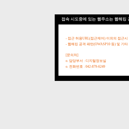
접속 시도중에 있는 웹주소는 웹해킹 
- 접근 허용URL(접근제어) 이외의 접근시
- 웹해킹 공격 패턴(OWASP10 등) 및
[문의처]
o. 담당부서 : 디지털정보실
o. 전화번호 : 042-879-6249